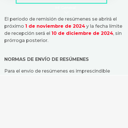
Inf. General
El período de remisión de resúmenes se abrirá el
próximo
1
de noviembre de 2024
y la fecha límite
de recepción será el
10
de diciembre de 2024
, sin
prórroga posterior.
NORMAS DE ENVÍO DE RESÚMENES
Para el envío de resúmenes es imprescindible
previamente registrarse como usuario.
Los resúmenes deberán constar de los siguientes
apartados: Antecedentes, Métodos, Resultados,
Conclusiones.
Si ninguna de las áreas temáticas específicas se
ajusta con tu resumen, selecciona "MISCELÁNEA".